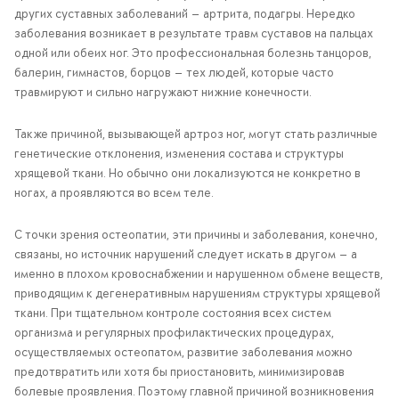
других суставных заболеваний — артрита, подагры. Нередко
заболевания возникает в результате травм суставов на пальцах
одной или обеих ног. Это профессиональная болезнь танцоров,
балерин, гимнастов, борцов — тех людей, которые часто
травмируют и сильно нагружают нижние конечности.
Также причиной, вызывающей артроз ног, могут стать различные
генетические отклонения, изменения состава и структуры
хрящевой ткани. Но обычно они локализуются не конкретно в
ногах, а проявляются во всем теле.
С точки зрения остеопатии, эти причины и заболевания, конечно,
связаны, но источник нарушений следует искать в другом — а
именно в плохом кровоснабжении и нарушенном обмене веществ,
приводящим к дегенеративным нарушениям структуры хрящевой
ткани. При тщательном контроле состояния всех систем
организма и регулярных профилактических процедурах,
осуществляемых остеопатом, развитие заболевания можно
предотвратить или хотя бы приостановить, минимизировав
болевые проявления. Поэтому главной причиной возникновения