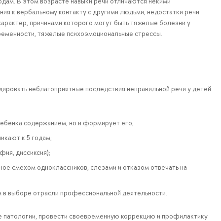
одам. В этом возрасте навыки речи отличаются некими
ния к вербальному контакту с другими людьми, недостатки речи
характер, причинами которого могут быть тяжелые болезни у
ременности, тяжелые психоэмоциональные стрессы.
дировать неблагоприятные последствия неправильной речи у детей.
ребенка содержанием, но и формирует его;
икают к 5 годам;
ия, диссиксия);
нное смехом одноклассников, слезами и отказом отвечать на
м в выборе отрасли профессиональной деятельности.
ые патологии, провести своевременную коррекцию и профилактику