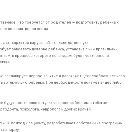
ственное, что требуется от родителей — подготовить ребенка к
ьное восприятие логопеда.
ыяснит характер нарушений, их наследственную
бует завоевать доверие ребенка, установив с ним правильный
ентом, в процессе которого логопедом будет установлено
екции.
е запланирует первое занятие и расскажет целесообразность его
ть артикуляцию ребенка. При необходимости покажет видео либо
ни будут постепенно вступать в процесс беседы, чтобы не
тодонта, психолога, невролога и других врачей.
альный подход к пациенту, разрабатывает собственные программы
и в норму.