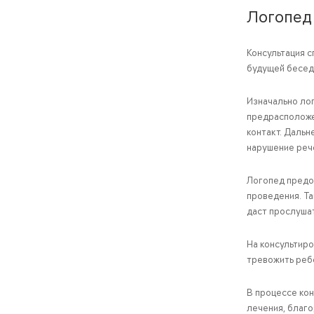
Логопед
Консультация с
будущей бесед
Изначально ло
предрасположе
контакт. Даль
нарушение реч
Логопед предо
проведения. Т
даст прослуша
На консультиро
тревожить реб
В процессе ко
лечения, благо