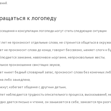
ений.
ращаться к логопеду
осещения и консультации логопеда могут стать следующие ситуации:
 лет не произносит отдельные слова, не стремится общаться в окруж
ет не произносит слова до конца, говорит бессвязно, меняет слоги и б
блюдается заикание, навязчивое моргание, непроизвольные жесты;
льное произношение свистящих звуков;
ет имеет бедный словарный запас, произносит слова без конечных либ
на либо замедлена;
кнут, избегает общения с другими детьми;
 лет наблюдается трудность описательного процесса, высказываний, н
дно дается письмо и чтение, он замыкается в себе, заикается при разг