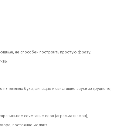
ающими, не способен построить простую фразу;
уквы;
о начальных букв, шипящие и свистящие звуки затруднены;
еправильное сочетание слов (аграмматизмов);
оворе, постоянно молчит.