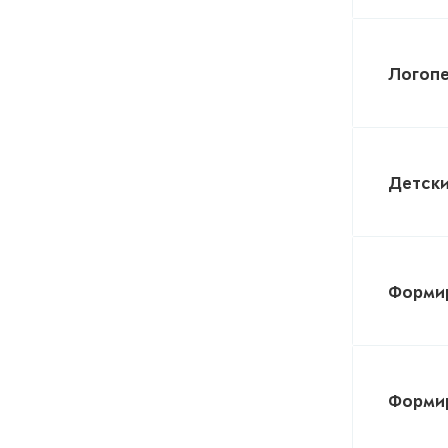
Логоп
Детски
Формир
Формир