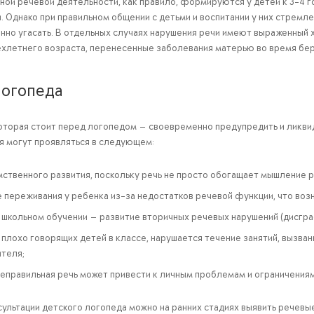
ой речевой деятельности, как правило, формируются у детей к 3-4 г
 Однако при правильном общении с детьми и воспитании у них стремле
нно угасать. В отдельных случаях нарушения речи имеют выраженный 
ехлетнего возраста, перенесенные заболевания матерью во время бе
логопеда
 которая стоит перед логопедом — своевременно предупредить и ликви
я могут проявляться в следующем:
мственного развития, поскольку речь не просто обогащает мышление 
 переживания у ребенка из-за недостатков речевой функции, что возн
 школьном обучении — развитие вторичных речевых нарушений (дисграф
 плохо говорящих детей в классе, нарушается течение занятий, вызва
ителя;
неправильная речь может привести к личным проблемам и ограничения
сультации детского логопеда можно на ранних стадиях выявить речев