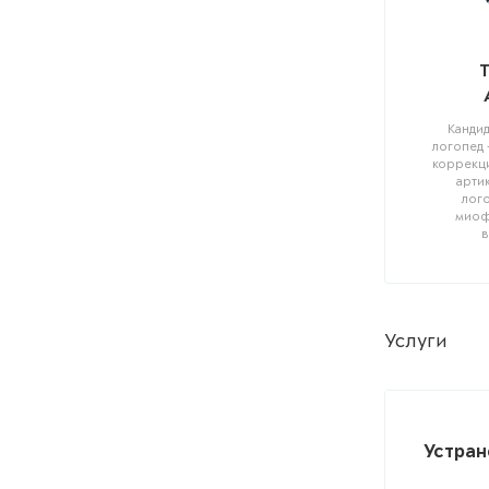
Кандид
логопед 
коррекц
арти
лого
миоф
в
Услуги
Устран