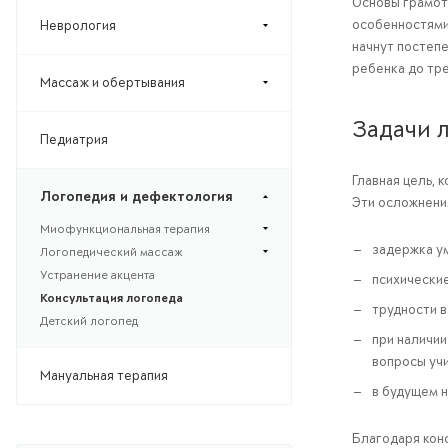
Основы грамотн
особенностями.
Неврология
начнут постепе
ребенка до тр
Массаж и обертывания
Задачи 
Педиатрия
Главная цель,
Логопедия и дефектология
Эти осложнени
Миофункциональная терапия
задержка у
Логопедический массаж
Устранение акцента
психические
Консультация логопеда
трудности в
Детский логопед
при наличии
вопросы уч
Мануальная терапия
в будущем 
Благодаря кон