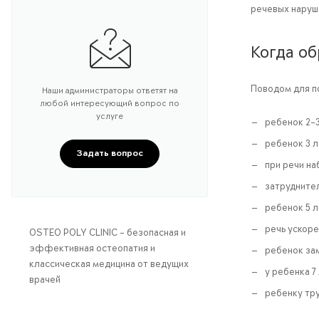
речевых наруш
Когда об
Поводом для п
Наши администраторы ответят на
любой интересующий вопрос по
услуге
ребенок 2-3
ребенок 3 л
Задать вопрос
при речи на
затрудните
ребенок 5 л
речь ускоре
OSTEO POLY CLINIC – безопасная и
эффективная остеопатия и
ребенок зам
классическая медицина от ведущих
у ребенка 7
врачей
ребенку тру