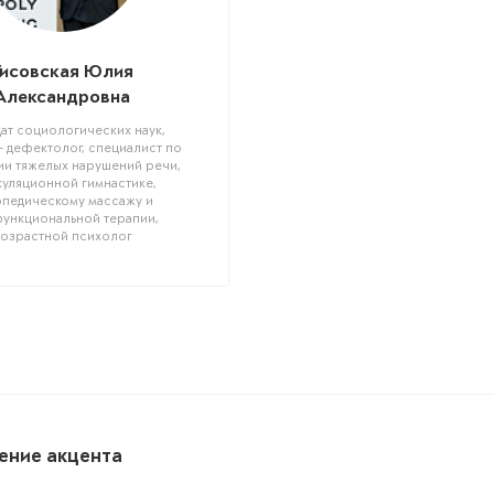
Тисовская Юлия
Александровна
ат социологических наук,
- дефектолог, специалист по
ии тяжелых нарушений речи,
куляционной гимнастике,
педическому массажу и
ункциональной терапии,
озрастной психолог
ение акцента