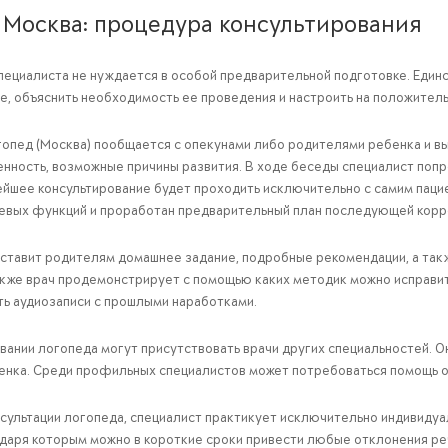
 Москва: процедура консультирования
пециалиста не нуждается в особой предварительной подготовке. Един
е, объяснить необходимость ее проведения и настроить на положител
гопед (Москва) пообщается с опекунами либо родителями ребенка и в
нность, возможные причины развития. В ходе беседы специалист попро
нейшее консультирование будет проходить исключительно с самим паци
евых функций и проработан предварительный план последующей корр
ставит родителям домашнее задание, подробные рекомендации, а такж
акже врач продемонстрирует с помощью каких методик можно исправи
ть аудиозаписи с прошлыми наработками.
вании логопеда могут присутствовать врачи других специальностей. О
енка. Среди профильных специалистов может потребоваться помощь ор
нсультации логопеда, специалист практикует исключительно индивиду
даря которым можно в короткие сроки привести любые отклонения реч