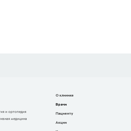
О клинике
Врачи
ия и ортопедия
Пациенту
тивная медицина
Акции