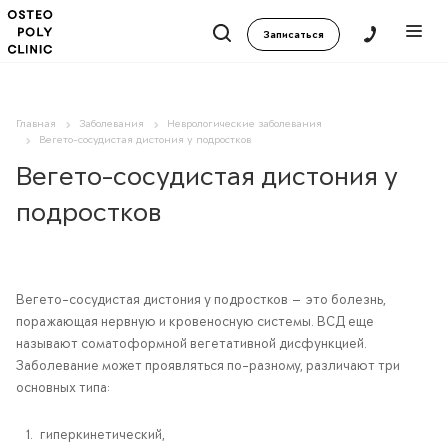
Записаться
Главная
Заболевания
Неврологические заболевания
Вегето-сосудистая дистония у подростков
Вегето-сосудистая дистония у
подростков
Вегето-сосудистая дистония у подростков — это болезнь,
поражающая нервную и кровеносную системы. ВСД еще
называют соматоформной вегетативной дисфункцией.
Заболевание может проявляться по-разному, различают три
основных типа:
гиперкинетический,