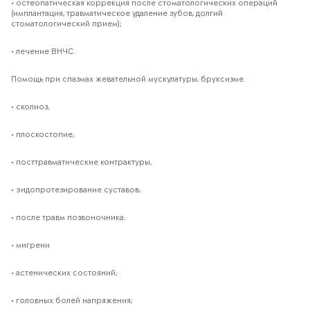
• остеопатическая коррекция после стоматологических операций
(имплантация, травматическое удаление зубов, долгий
стоматологический прием);
• лечение ВНЧС.
Помощь при спазмах жевательной мускулатуры, бруксизме.
• сколиоз,
• плоскостопие,
• посттравматические контрактуры,
• эндопротезирование суставов,
• после травм позвоночника.
• мигрени
• астенических состояний;
• головных болей напряжения;