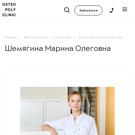
Записаться
Главная
Врачи клиники
Остеопаты
Шемягина Марина Олеговна
Шемягина Марина Олеговна