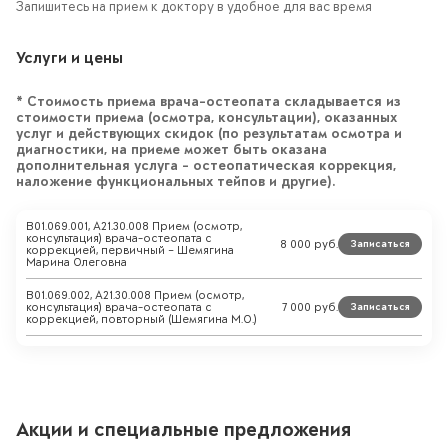
Запишитесь на прием к доктору в удобное для вас время
Услуги и цены
* Стоимость приема врача-остеопата складывается из
стоимости приема (осмотра, консультации), оказанных
услуг и действующих скидок (по результатам осмотра и
диагностики, на приеме может быть оказана
дополнительная услуга – остеопатическая коррекция,
наложение функциональных тейпов и другие).
B01.069.001, A21.30.008 Прием (осмотр,
консультация) врача-остеопата c
8 000
руб.
Записаться
коррекцией, первичный – Шемягина
Марина Олеговна
B01.069.002, A21.30.008 Прием (осмотр,
консультация) врача-остеопата c
7 000
руб.
Записаться
коррекцией, повторный (Шемягина М.О.)
Акции и специальные предложения