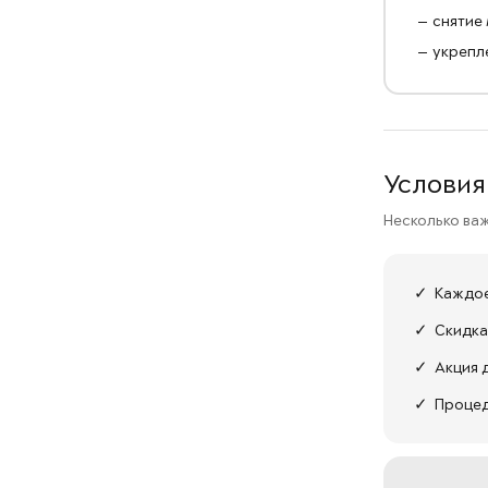
— снятие
— укрепл
Условия
Несколько ва
✓ Каждо
✓ Скидка
✓ Акция 
✓ Процед