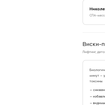
Николе
СПА-масса
Виски-п
Лифтинг, дето
Биологиче
минут — 
токсины.
— снижен
— избавле
— видимы