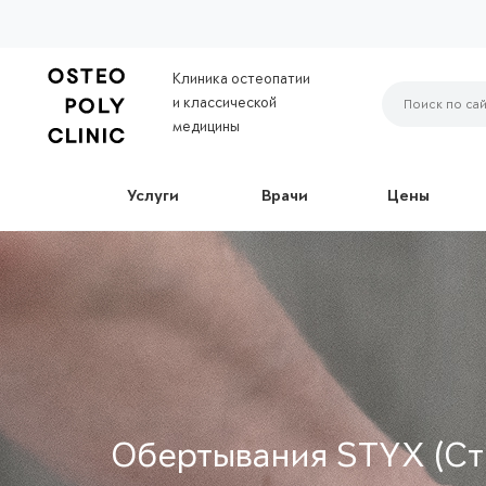
Клиника остеопатии
и классической
медицины
Услуги
Врачи
Цены
Обертывания STYX (Ст