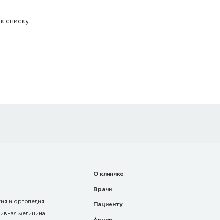
 к списку
О клинике
Врачи
ия и ортопедия
Пациенту
тивная медицина
Акции