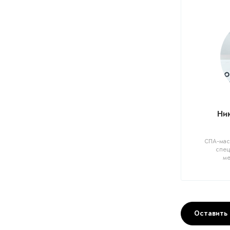
Ни
СПА-масс
спец
ме
Оставить