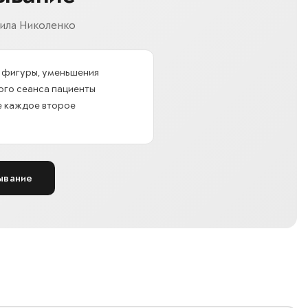
ила Николенко
 фигуры, уменьшения
ого сеанса пациенты
те каждое второе
ывание