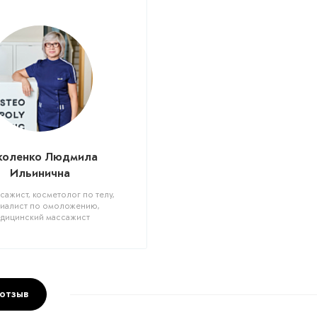
коленко Людмила
Ильинична
ажист, косметолог по телу,
иалист по омоложению,
дицинский массажист
 отзыв