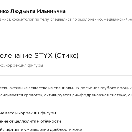
нко Людмила Ильинична
жист, косметолог по телу, специалист по омоложению, медицинский м
еленание STYX (Стикс)
кс, коррекция фигуры
ски активные вещества из специальных лосьонов глубоко проник
усиливается кровоток, активируется лимфодренажная система, с
ие веса и коррекция фигуры
ние от целлюлита и отёчности
й лифтинг и уменьшение дряблости кожи