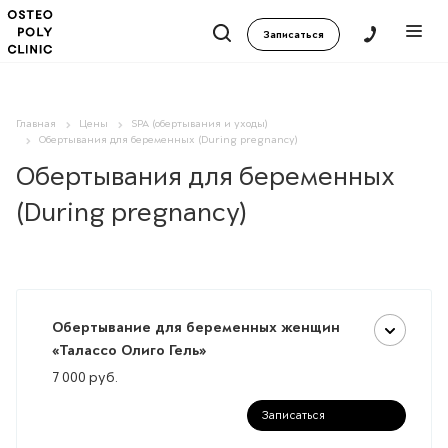
Записаться
Главная
Цены
SPA (обертывания и уходы)
Обертывания для беременных (During pregnancy)
Обертывания для беременных
(During pregnancy)
Обертывание для беременных женщин
«Талассо Олиго Гель»
7 000
руб.
Записаться