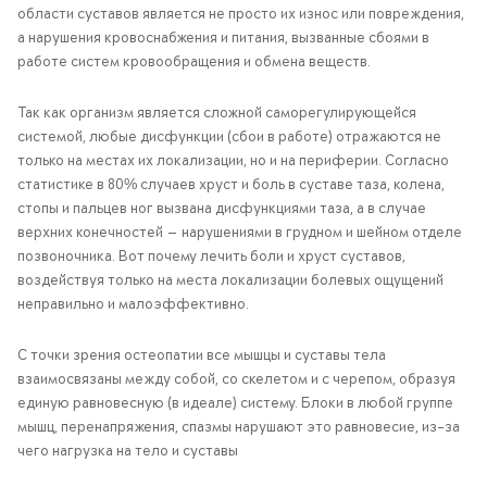
области суставов является не просто их износ или повреждения,
а нарушения кровоснабжения и питания, вызванные сбоями в
работе систем кровообращения и обмена веществ.
Так как организм является сложной саморегулирующейся
системой, любые дисфункции (сбои в работе) отражаются не
только на местах их локализации, но и на периферии. Согласно
статистике в 80% случаев хруст и боль в суставе таза, колена,
стопы и пальцев ног вызвана дисфункциями таза, а в случае
верхних конечностей — нарушениями в грудном и шейном отделе
позвоночника. Вот почему лечить боли и хруст суставов,
воздействуя только на места локализации болевых ощущений
неправильно и малоэффективно.
С точки зрения остеопатии все мышцы и суставы тела
взаимосвязаны между собой, со скелетом и с черепом, образуя
единую равновесную (в идеале) систему. Блоки в любой группе
мышц, перенапряжения, спазмы нарушают это равновесие, из-за
чего нагрузка на тело и суставы