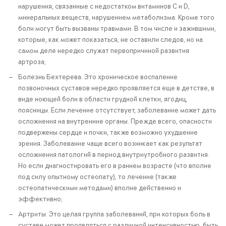
нарушения, связанные с недостатком витаминов C и D,
минеральных веществ, нарушением метаболизма. Кроме того
боли могут быть вызваны травмами. В том числе и зажившими,
которые, как может показаться, не оставили следов, но на
самом деле нередко служат первопричиной развития
артроза;
Болезнь Бехтерева. Это хроническое воспаление
позвоночных суставов нередко проявляется еще в детстве, в
виде ноющей боли в области грудной клетки, ягодиц,
поясницы. Если лечение отсутствует, заболевание может дать
осложнения на внутренние органы. Прежде всего, опасности
подвержены сердце и почки, также возможно ухудшение
зрения. Заболевание чаще всего возникает как результат
осложнения патологий в период внутриутробного развития.
Но если диагностировать его в раннем возрасте (что вполне
под силу опытному остеопату), то лечение (также
остеопатическими методами) вполне действенно и
эффективно;
Артриты. Это целая группа заболеваний, при которых боль в
суставе может проявляться с различной интенсивностью, быть