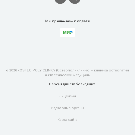
Мы принимаем к оплате
© 2026 «OSTEO POLY CLINIC» (Остеополиклиник) — клиника остеопатии
и классической медицины
Версия для
слабовидящих
Лицензии
Надзорные органы
Карта сайта