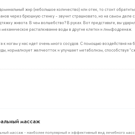
доминальный жир (небольшое количество) или отек, то стоит обратить
ганов через брюшную стенку - звучит страшновато, но на самом деле 
тяжку живота. В чем волшебство? В руках. Вот представьте, вы ударил
ти механическое расталкивание воды в другие клетки и лимфодренаж.
а к ногам у нас идет очень много сосудов. C помощью воздействия н
уды, нормализует желчеотток и улучшает метаболизм, способствуя “с
ральный массаж
ьный массаж - наиболее популярный и эффективный вид лечебного мас