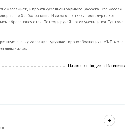
ся к массажисту и пройти курс висцерального массажа. Это массаж
совершенно безболезненно. И даже одна такая процедура дает
ись, образовался отек. Потерли рукой - отек уменьшился. Тут тоже
а брюшную стенку массажист улучшает кровообращения в ЖКТ. А это
жиганию» жира.
Николенко Людмила Ильинична
сажа