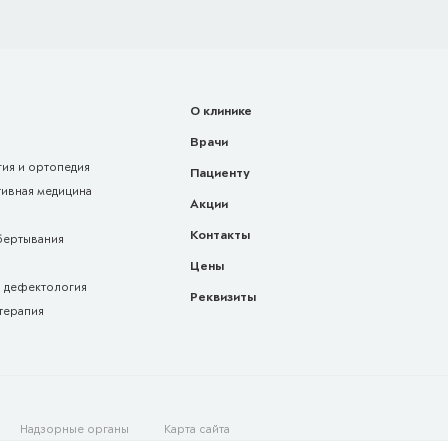
О клинике
Врачи
ия и ортопедия
Пациенту
тивная медицина
Акции
Контакты
бертывания
Цены
и дефектология
Реквизиты
терапия
Надзорные органы
Карта сайта