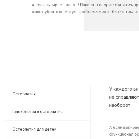
А если выпирает живот? Пациент говорит: «питаюсь пр
живот убрать не могу». Проблема может быть в том, что
У каждого вн
Остеопатия
не справляют
наоборот.
Гинекология и остеопатия
А если выпирае
Остеопатия для детей
функционал орг