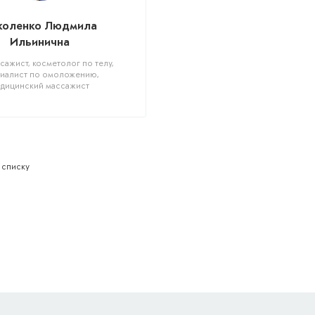
коленко Людмила
Ильинична
ажист, косметолог по телу,
иалист по омоложению,
дицинский массажист
 списку