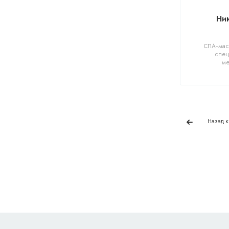
Ни
СПА-масс
спец
ме
Назад к