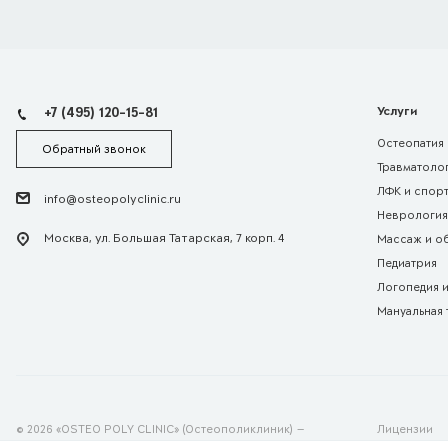
+7 (495) 120-15-81
Услуги
Остеопатия
Обратный звонок
Травматолог
ЛФК и спор
info@osteopolyclinic.ru
Неврология
Москва, ул. Большая Татарская, 7 корп. 4
Массаж и о
Педиатрия
Логопедия 
Мануальная 
© 2026 «OSTEO POLY CLINIC» (Остеополиклиник) —
Лицензии
клиника остеопатии и классической медицины