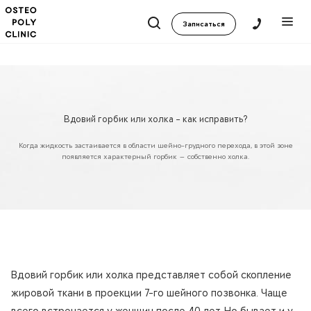
Записаться
Вдовий горбик или холка – как исправить?
Когда жидкость застаивается в области шейно-грудного перехода, в этой зоне
появляется характерный горбик — собственно холка.
Вдовий горбик или холка представляет собой скопление
жировой ткани в проекции 7-го шейного позвонка. Чаще
всего встречается у женщин после 40 лет. Но бывает и у