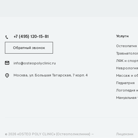
+7 (495) 120-15-81
Услуги
Остеопатия
Обратный звонок
Травматолог
ЛФК и спор
info@osteopolyclinic.ru
Неврология
Москва, ул. Большая Татарская, 7 корп. 4
Массаж и о
Педиатрия
Логопедия 
Мануальная 
© 2026 «OSTEO POLY CLINIC» (Остеополиклиник) —
Лицензии