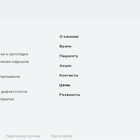
О клинике
Врачи
ия и ортопедия
Пациенту
тивная медицина
Акции
Контакты
бертывания
Цены
и дефектология
Реквизиты
терапия
Надзорные органы
Карта сайта