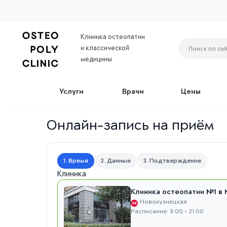
Клиника остеопатии
и классической
медицины
Услуги
Врачи
Цены
Онлайн-запись на приём
1. Время
2. Данные
3. Подтверждение
Клиника
Клиника остеопатии №1 в 
Новокузнецкая
М
Расписание: 9:00 - 21:00