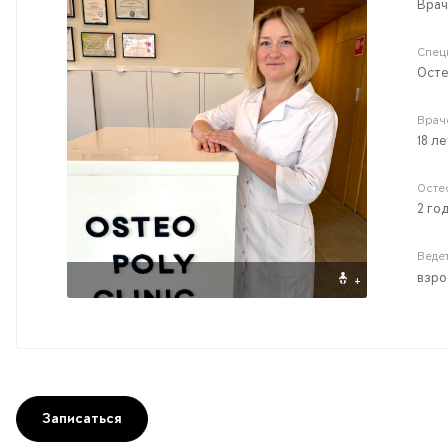
Врач
Спец
Ост
Врач
18 ле
Осте
2 го
Веде
взро
+
Записаться