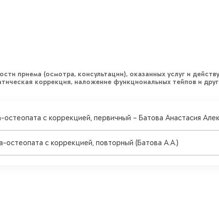
сти приема (осмотра, консультации), оказанных услуг и действу
атическая коррекция, наложение функциональных тейпов и друг
ача-остеопата c коррекцией, первичный – Батова Анастасия Але
ча-остеопата c коррекцией, повторный (Батова А.А.)