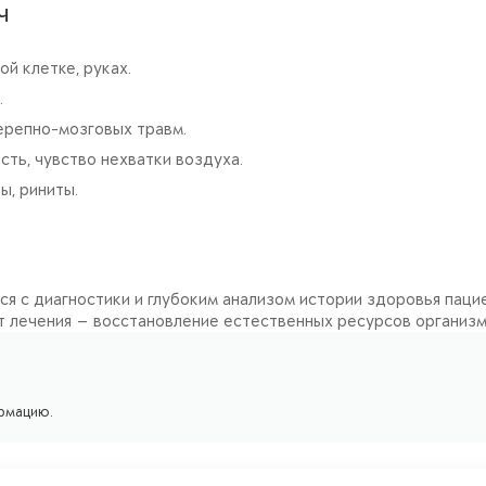
ч
ой клетке, руках.
.
черепно-мозговых травм.
сть, чувство нехватки воздуха.
, риниты.
тся с диагностики и глубоким анализом истории здоровья пац
ат лечения — восстановление естественных ресурсов организм
рмацию.