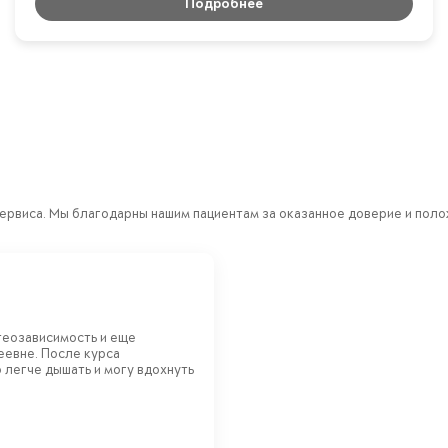
Подробнее
ервиса. Мы благодарны нашим пациентам за оказанное доверие и пол
теозависимость и еще
еевне. После курса
 легче дышать и могу вдохнуть