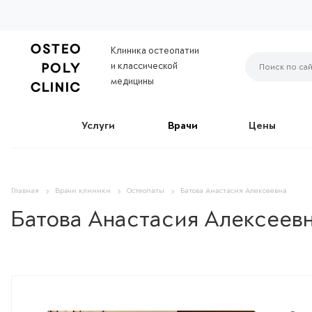
Клиника остеопатии
и классической
медицины
Услуги
Врачи
Цены
Главная
Врачи клиники
Остеопаты
Батова Анастасия Алексеевна
Батова Анастасия Алексеев