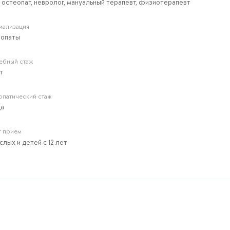
 остеопат, невролог, мануальный терапевт, физиотерапевт
иализация
еопаты
ебный стаж
т
опатический стаж
да
т прием
слых и детей с 12 лет