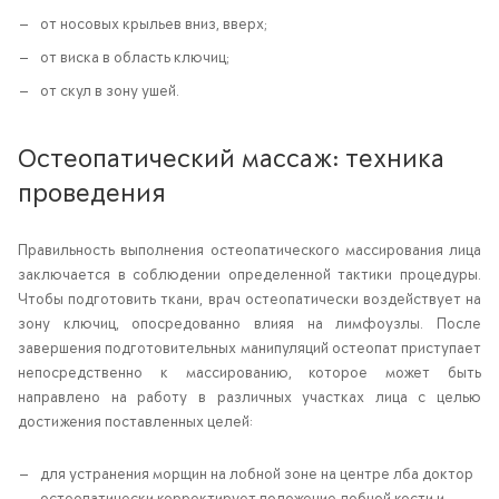
от носовых крыльев вниз, вверх;
от виска в область ключиц;
от скул в зону ушей.
Остеопатический массаж: техника
проведения
Правильность выполнения остеопатического массирования лица
заключается в соблюдении определенной тактики процедуры.
Чтобы подготовить ткани, врач остеопатически воздействует на
зону ключиц, опосредованно влияя на лимфоузлы. После
завершения подготовительных манипуляций остеопат приступает
непосредственно к массированию, которое может быть
направлено на работу в различных участках лица с целью
достижения поставленных целей:
для устранения морщин на лобной зоне на центре лба доктор
остеопатически корректирует положение лобной кости и