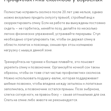
Полностью исправить сколиоз после 20 лет уже нельзя, однако
можно визуально придать силуэту прямой, стройный вид и
скорректировать спину. Если на работе вы вынуждены постоянно
сидеть — не горбитесь, меняйте позу, делайте по несколько
легких физических упражнений, устраивайте перерывы. Стул
необходимо отрегулировать так, чтобы он держал спину в
области лопаток и поясницы, снимая при этом излишнюю
нагрузку с мышц в данной зоне.
Тренируйтесь на турнике и больше плавайте, это поможет
укрепить спину и позвоночник. Организуйте ночной сон таким
образом, чтобы он тоже стал частью профилактики сколиоза.
Можно использовать подушку-валик, которая поддерживает
шейные позвонки, чтобы впадина между затылком и лопатками
заполнилась, а позвоночник остался прямым. Поза эмбриона,
слегка согнув ноги, на правом боку — самая оптимальная для сна.
Спать на спине либо животе не рекомендуется.