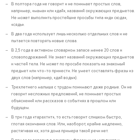
В полтора года не говорит и не понимает простых слов,
например, «мама» или «дай», названий окружающих предметов.
Не может выполнить простейшие просьбы типа «иди сюда»,
«сядь».
В два года использует лишь несколько отдельных слов и не
пытается повторять новые слова.
В 2,5 года в активном словарном запасе менее 20 слов и
словоподражаний. Не знает названий окружающих предметов
и частей тела. Не может по просьбе показать на знакомый
предмет или что-то принести. Не умеет составлять фразы из
двух слов (например, «дай воды»).
Трехлетнего малыша с трудом понимают даже родные. Он не
говорит несложных предложений, не понимает простых
объяснений или рассказов о событиях в прошлом или
будущем.
В три года «тарахтит», то есть говорит слишком быстро,
глотая окончания слов. Или, наоборот, крайне медленно,
растягивая их, хотя дома примера такой речи нет.