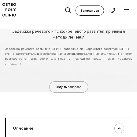
Записаться
Задержка речевого и психо-речевого развития: причины и
методы лечения
Задержка речевого развития (ЗРР) и задержка психоречевого развития (ЗПРР) –
это не самостоятельные заболевания, а лишь определённые симптомы. При этом
распространенность этого диагноза в последнее время носит характер
эпидемии.
Научно доказано, что остеопатия и применяемые методы при лечении
задержки речевого и психо-речевого развития у детей - эффективнее,
чем лекарства.
Задать вопрос
Описание