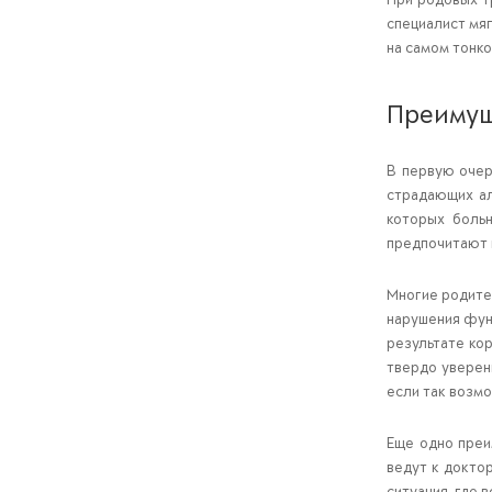
специалист мяг
на самом тонко
Преимущ
В первую очер
страдающих ал
которых больн
предпочитают 
Многие родител
нарушения фун
результате ко
твердо уверен
если так возмо
Еще одно преи
ведут к доктор
ситуация, где 