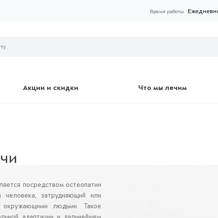
Ежедневно 
Время работы
Акции и скидки
Что мы лечим
ечи
ляется посредством остеопатии
и человека, затрудняющий или
 окружающими людьми. Такое
альной адаптации и дальнейшем