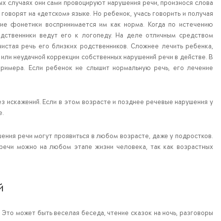
ых случаях они сами провоцируют нарушения речи, произнося слова
говорят на «детском» языке. Но ребенок, учась говорить и получая
ие фонетики воспринимается им как норма. Когда по истечению
одственники ведут его к логопеду. На деле отличным средством
чистая речь его близких родственников. Сложнее лечить ребенка,
 или неудачной коррекции собственных нарушений речи в действе. В
примера. Если ребенок не слышит нормальную речь, его лечение
з искажений. Если в этом возрасте и позднее речевые нарушения у
е.
ения речи могут проявиться в любом возрасте, даже у подростков.
 речи можно на любом этапе жизни человека, так как возрастных
й
Это может быть веселая беседа, чтение сказок на ночь, разговоры