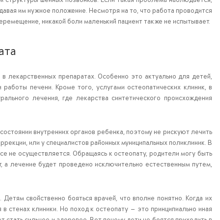
давая им нужное положение. Несмотря на то, что работа проводится
перемещение, никакой боли маленький пациент также не испытывает.
ата
 в лекарственных препаратах. Особенно это актуально для детей,
работы печени. Кроме того, услугами остеопатических клиник, в
рального лечения, где лекарства синтетического происхождения
 состоянии внутренних органов ребенка, поэтому не рискуют лечить
рекции, или у специалистов районных муниципальных поликлиник. В
се не осуществляется. Обращаясь к остеопату, родители могу быть
т, а лечение будет проведено исключительно естественным путем,
Детям свойственно бояться врачей, что вполне понятно. Когда их
 в стенах клиники. Но поход к остеопату — это принципиально иная
т стать сильнее и здоровее. Вот почему дети не боятся приходить в