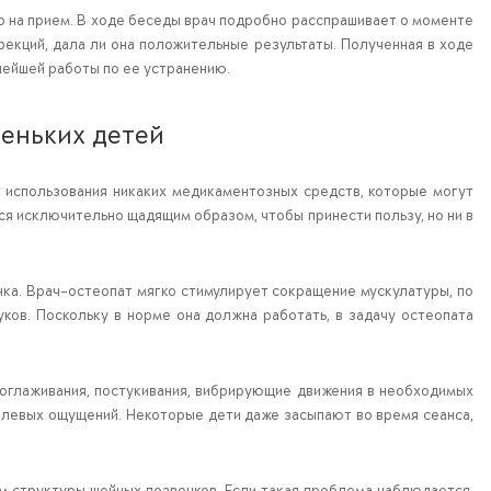
 на прием. В ходе беседы врач подробно расспрашивает о моменте
ррекций, дала ли она положительные результаты. Полученная в ходе
нейшей работы по ее устранению.
леньких детей
 использования никаких медикаментозных средств, которые могут
я исключительно щадящим образом, чтобы принести пользу, но ни в
ка. Врач-остеопат мягко стимулирует сокращение мускулатуры, по
ков. Поскольку в норме она должна работать, в задачу остеопата
поглаживания, постукивания, вибрирующие движения в необходимых
олевых ощущений. Некоторые дети даже засыпают во время сеанса,
 структуры шейных позвонков. Если такая проблема наблюдается,