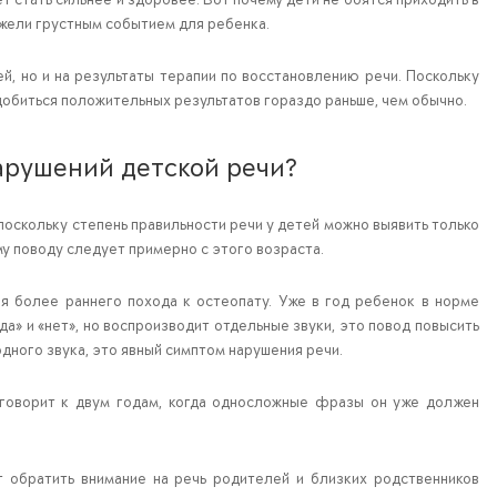
ежели грустным событием для ребенка.
, но и на результаты терапии по восстановлению речи. Поскольку
 добиться положительных результатов гораздо раньше, чем обычно.
нарушений детской речи?
поскольку степень правильности речи у детей можно выявить только
му поводу следует примерно с этого возраста.
я более раннего похода к остеопату. Уже в год ребенок в норме
да» и «нет», но воспроизводит отдельные звуки, это повод повысить
 одного звука, это явный симптом нарушения речи.
е говорит к двум годам, когда односложные фразы он уже должен
т обратить внимание на речь родителей и близких родственников