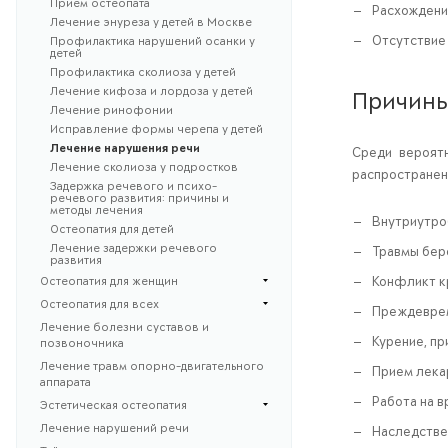
Прием остеопата
Расхождения
Лечение энуреза у детей в Москве
Отсутствие 
Профилактика нарушений осанки у
детей
Профилактика сколиоза у детей
Лечение кифоза и лордоза у детей
Причины
Лечение ринофонии
Исправление формы черепа у детей
Лечение нарушения речи
Среди вероятн
Лечение сколиоза у подростков
распространен
Задержка речевого и психо-
речевого развития: причины и
методы лечения
Внутриутро
Остеопатия для детей
Лечение задержки речевого
Травмы бер
развития
Остеопатия для женщин
Конфликт к
Остеопатия для всех
Преждеврем
Лечение болезни суставов и
Курение, пр
позвоночника
Лечение травм опорно-двигательного
Прием лека
аппарата
Работа на 
Эстетическая остеопатия
Лечение нарушений речи
Наследстве