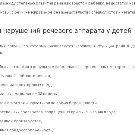
 между степенью развития речи и возрастом ребенка, недостаток на
навыка речи, неисправимое без вмешательства специалистов и негати
 нарушений речевого аппарата у детей
ых причин, по которым развиваются нарушения функции речи в де
ы:
бная патология в результате заболеваний, перенесенных матерью в п
еменной в области живота;
рови матери с кровью плода;
енные роды ранее 38 недель;
ием алкоголя и наркотиков во время беременности;
рственных препаратов, запрещенных при вынашивании плода;
вредном производстве;
нная предрасположенность;