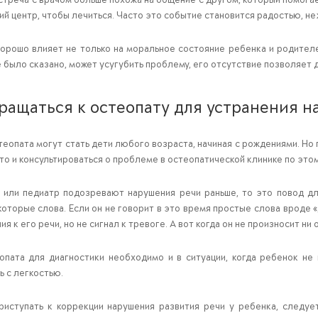
й центр, чтобы лечиться. Часто это событие становится радостью, н
орошо влияет не только на моральное состояние ребенка и родителей
е было сказано, может усугубить проблему, его отсутствие позволяет
бращаться к остеопату для устранения 
еопата могут стать дети любого возраста, начиная с рождениями. Но 
 то и консультироваться о проблеме в остеопатической клинике по это
 или педиатр подозревают нарушения речи раньше, то это повод дл
оторые слова. Если он не говорит в это время простые слова вроде «
ия к его речи, но не сигнал к тревоге. А вот когда он не произносит ни
опата для диагностики необходимо и в ситуации, когда ребенок н
 с легкостью.
иступать к коррекции нарушения развития речи у ребенка, следуе