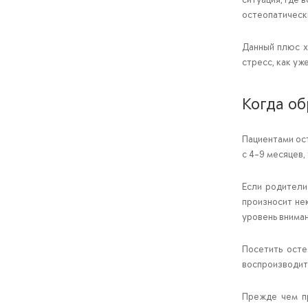
остеопатически
Данный плюс х
стресс, как уж
Когда о
Пациентами ост
с 4-9 месяцев,
Если родители
произносит нек
уровень вниман
Посетить осте
воспроизводить
Прежде чем пр