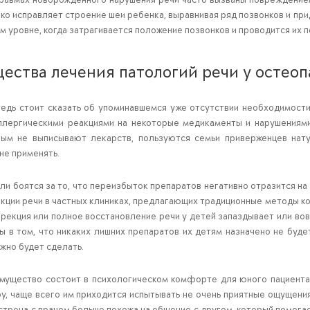
ко исправляет строение шеи ребенка, выравнивая ряд позвонков и при
м уровне, когда затрагивается положение позвонков и проводится их 
ества лечения патологий речи у остеоп
едь стоит сказать об упоминавшемся уже отсутствии необходимости
лергическими реакциями на некоторые медикаменты и нарушениями 
ым не выписывают лекарств, пользуются семьи приверженцев нату
не применять.
и боятся за то, что переизбыток препаратов негативно отразится на
кции речи в частных клиниках, предлагающих традиционные методы кор
ррекция или полное восстановление речи у детей запаздывает или вов
ы в том, что никаких лишних препаратов их детям назначено не буде
жно будет сделать.
мущество состоит в психологическом комфорте для юного пациента. 
у, чаще всего им приходится испытывать не очень приятные ощущения
встреча с врачом больше похожа на общение с другом, который помогае