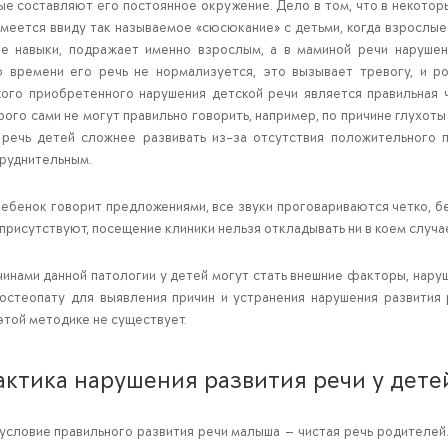
ые составляют его постоянное окружение. Дело в том, что в некотор
меется ввиду так называемое «сюсюкание» с детьми, когда взрослые 
е навыки, подражает именно взрослым, а в маминой речи нарушен
 времени его речь не нормализуется, это вызывает тревогу, и р
кого приобретенного нарушения детской речи является правильная 
ого сами не могут правильно говорить, например, по причине глухоты
 речь детей сложнее развивать из-за отсутствия положительного 
труднительным.
ребенок говорит предложениями, все звуки проговариваются четко, бе
присутствуют, посещение клиники нельзя откладывать ни в коем случа
чинами данной патологии у детей могут стать внешние факторы, наруш
остеопату для выявления причин и устранения нарушения развития
этой методике не существует.
ктика нарушения развития речи у дете
условие правильного развития речи малыша — чистая речь родителей. 