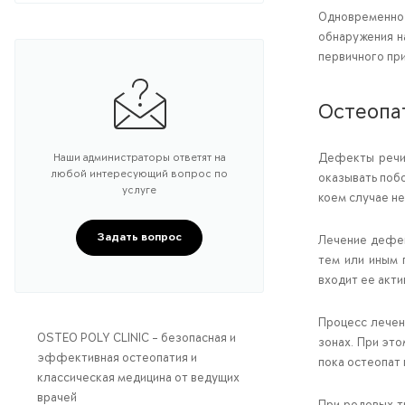
Одновременно 
обнаружения на
первичного пр
Остеопа
Наши администраторы ответят на
Дефекты речи 
любой интересующий вопрос по
оказывать поб
услуге
коем случае не
Задать вопрос
Лечение дефек
тем или иным 
входит ее акти
Процесс лечен
OSTEO POLY CLINIC – безопасная и
зонах. При эт
эффективная остеопатия и
пока остеопат
классическая медицина от ведущих
врачей
При родовых т