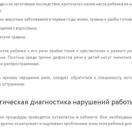
ы и их негативные последствия, критически малая масса ребенка на 
;
о-вирусные заболевания в первые годы жизни, травмы и ушибы голов
бщения с взрослыми;
еские травмы.
ития ребенка и его речи крайне тонок и чувствителен к разного 
зма. Поэтому среди причин дефектов речи у детей могут значиться
ее распространенных.
 причину нарушения речи, следует обратиться к специалисту, ко
 устранению.
тическая диагностика нарушений работы
ие процедуры проводятся остеопатом в кабинете. Все необходимы
куратно осматривает и ощупывает проблемные зоны тела ребенка для 