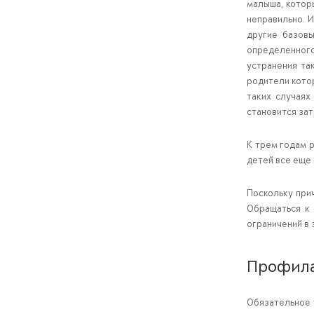
малыша, котор
неправильно. И
другие базовы
определенного
устранения та
родители котор
таких случаях
становится за
К трем годам 
детей все еще 
Поскольку при
Обращаться к 
ограничений в 
Профила
Обязательное 