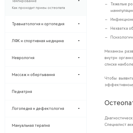
Тейпирование
Тяжелые род
Как проходит прием остеопата
манипуляции
Инфекционн
Травматология и ортопедия
Нехватка о
Психологич
ЛФК и спортивная медицина
Механизм разв
Неврология
внутри органи
списке наибол
Массаж и обертывания
Чтобы выявить
эффективному
Педиатрия
Остеопа
Логопедия и дефектология
Диагностическ
Специалист ак
Мануальная терапия