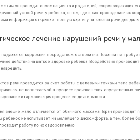
с этим он проводит опрос пациента и родителей, сопровождающих его
рушений устной речи у ребенка, о том, где и как проводилась их ко
иема информация открывает полную картину патологии речи для даль
тическое лечение нарушений речи у ма
поддаются коррекции посредством остеопатии. Терапия не требует
очные действия на шаткое здоровье ребенка. Воздействие производитс
 навредить.
тов речи проводится за счет работы с целевыми точками тела ребен
причинам не вовлекаемой в процесс произношения определенных зву
вирование и гармонизация процесса ее деятельности.
ия внешне мало отличается от обычного массажа. Врач производит 
ом ребенок не испытывает ни малейшего дискомфорта, а тем более б
 проводит работу по их оздоровлению.
равмах новорожденного нарушения речи часто вызваны повреждением