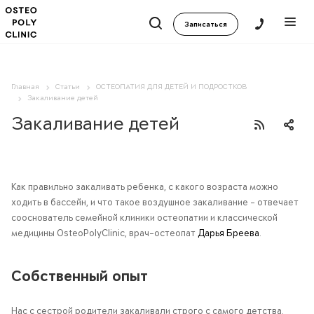
Записаться
Главная
Статьи
ОСТЕОПАТИЯ ДЛЯ ДЕТЕЙ И ПОДРОСТКОВ
Закаливание детей
Закаливание детей
Как правильно закаливать ребенка, с какого возраста можно
ходить в бассейн, и что такое воздушное закаливание – отвечает
сооснователь семейной клиники остеопатии и классической
медицины OsteoPolyClinic, врач-остеопат
Дарья Бреева
.
Собственный опыт
Нас с сестрой родители закаливали строго с самого детства.