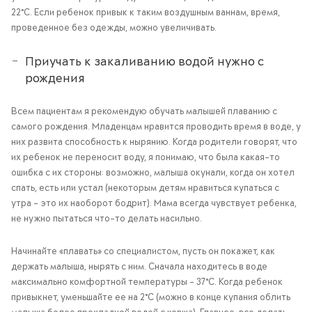
22°С. Если ребенок привык к таким воздушным ваннам, время,
проведенное без одежды, можно увеличивать.
Приучать к закаливанию водой нужно с
рождения
Всем пациентам я рекомендую обучать малышей плаванию с
самого рождения. Младенцам нравится проводить время в воде, у
них развита способность к нырянию. Когда родители говорят, что
их ребенок не переносит воду, я понимаю, что была какая-то
ошибка с их стороны: возможно, малыша окунали, когда он хотел
спать, есть или устал (некоторым детям нравиться купаться с
утра – это их наоборот бодрит). Мама всегда чувствует ребенка,
не нужно пытаться что-то делать насильно.
Начинайте «плавать» со специалистом, пусть он покажет, как
держать малыша, нырять с ним. Сначала находитесь в воде
максимально комфортной температуры – 37°С. Когда ребенок
привыкнет, уменьшайте ее на 2°С (можно в конце купания облить