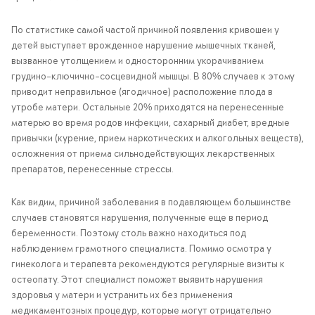
По статистике самой частой причиной появления кривошеи у
детей выступает врожденное нарушение мышечных тканей,
вызванное утолщением и односторонним укорачиванием
грудино-ключично-сосцевидной мышцы. В 80% случаев к этому
приводит неправильное (ягодичное) расположение плода в
утробе матери. Остальные 20% приходятся на перенесенные
матерью во время родов инфекции, сахарный диабет, вредные
привычки (курение, прием наркотических и алкогольных веществ),
осложнения от приема сильнодействующих лекарственных
препаратов, перенесенные стрессы.
Как видим, причиной заболевания в подавляющем большинстве
случаев становятся нарушения, полученные еще в период
беременности. Поэтому столь важно находиться под
наблюдением грамотного специалиста. Помимо осмотра у
гинеколога и терапевта рекомендуются регулярные визиты к
остеопату. Этот специалист поможет выявить нарушения
здоровья у матери и устранить их без применения
медикаментозных процедур, которые могут отрицательно