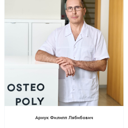
Арнук Филипп Лябибович