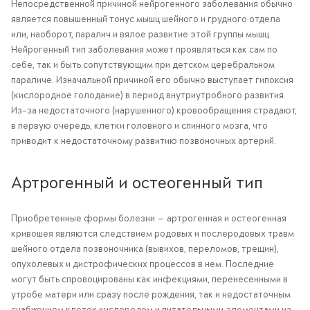
Непосредственной причиной нейрогенного заболевания обычно
является повышенный тонус мышц шейного и грудного отдела
или, наоборот, паралич и вялое развитие этой группы мышц.
Нейрогенный тип заболевания может проявляться как сам по
себе, так и быть сопутствующим при детском церебральном
параличе. Изначальной причиной его обычно выступает гипоксия
(кислородное голодание) в период внутриутробного развития.
Из-за недостаточного (нарушенного) кровообращения страдают,
в первую очередь, клетки головного и спинного мозга, что
приводит к недостаточному развитию позвоночных артерий.
Артрогенный и остеогенный тип
Приобретенные формы болезни — артрогенная и остеогенная
кривошея являются следствием родовых и послеродовых травм
шейного отдела позвоночника (вывихов, переломов, трещин),
опухолевых и дистрофических процессов в нем. Последние
могут быть спровоцированы как инфекциями, перенесенными в
утробе матери или сразу после рождения, так и недостаточным
снабжением клеток кислородом и питательными элементами из-