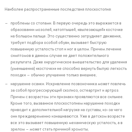
Наиболее распространенные последствия плоскостопия:
проблемы со стопами. В первую очередь это выражается в
образовании мозолей, натоптышей, «вылезающей» косточке
на большом пальце. Это существенно затрудняет движения,
требует подбора особой обуви, вызывает быструю
повышенную усталость стоп и ног в целом. Причем лечение
симптомов в данном случае не дает положительного
результата. Даже хирургическое вмешательство для удаления
(уменьшения) «косточки» не способно вернуть былую легкость
походки — обычно улучшение только внешнее;
нарушение осанки. Искривление позвоночника может повлечь
за собой прогрессирующий сколиоз, остеартрит и артроз.
Причем с возрастом эти признаки проявляются все сильнее.
Кроме того, вызванное плоскостопием нарушение походки
приводит к дополнительной нагрузке на суставы, из-за чего
они преждевременно изнашиваются. Уже в детском возрасте
все это вызывает повышенную механическую усталость, а в
зрелом — может стать причиной хромоты;